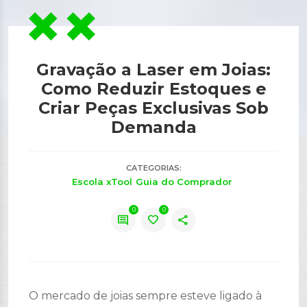
Gravação a Laser em Joias:
Como Reduzir Estoques e
Criar Peças Exclusivas Sob
Demanda
CATEGORIAS:
Escola xTool
Guia do Comprador
0
0
comment
favorite
share
O mercado de joias sempre esteve ligado à