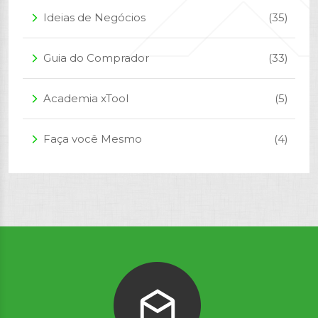
Ideias de Negócios
(35)
arrow_forward_ios
Guia do Comprador
(33)
arrow_forward_ios
Academia xTool
(5)
arrow_forward_ios
Faça você Mesmo
(4)
arrow_forward_ios