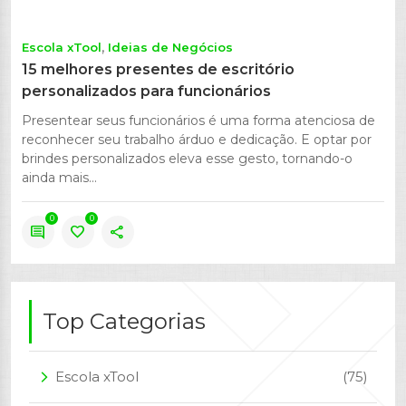
Escola xTool
Ideias de Negócios
15 melhores presentes de escritório
personalizados para funcionários
Presentear seus funcionários é uma forma atenciosa de
reconhecer seu trabalho árduo e dedicação. E optar por
brindes personalizados eleva esse gesto, tornando-o
ainda mais...
0
0
comment
favorite
share
Top Categorias
Escola xTool
(75)
arrow_forward_ios