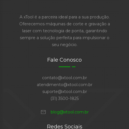
A xTool é a parceira ideal para a sua produção.
Oferecemos máquinas de corte e gravação a
laser com tecnologia de ponta, garantindo
sempre a solução perfeita para impulsionar o
seu negócio.
Fale Conosco
contato@xtool.com.br
atendimento@xtool.com.br
suporte@xtool.com.br
(31) 3500-1825
mail
blog@xtool.com.br
Redes Sociais