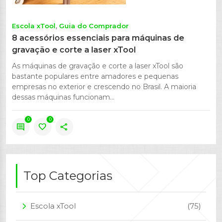
Escola xTool
Guia do Comprador
8 acessórios essenciais para máquinas de
gravação e corte a laser xTool
As máquinas de gravação e corte a laser xTool são
bastante populares entre amadores e pequenas
empresas no exterior e crescendo no Brasil. A maioria
dessas máquinas funcionam...
0
0
comment
favorite
share
Top Categorias
Escola xTool
(75)
arrow_forward_ios