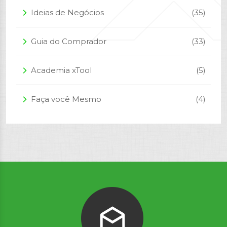
Ideias de Negócios
(35)
arrow_forward_ios
Guia do Comprador
(33)
arrow_forward_ios
Academia xTool
(5)
arrow_forward_ios
Faça você Mesmo
(4)
arrow_forward_ios