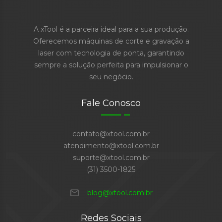
A xTool é a parceira ideal para a sua produção.
Oferecemos máquinas de corte e gravação a
laser com tecnologia de ponta, garantindo
sempre a solução perfeita para impulsionar o
seu negócio.
Fale Conosco
contato@xtool.com.br
atendimento@xtool.com.br
suporte@xtool.com.br
(31) 3500-1825
mail
blog@xtool.com.br
Redes Sociais