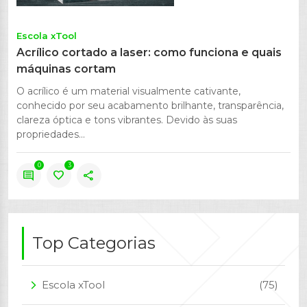
Escola xTool
Acrílico cortado a laser: como funciona e quais
máquinas cortam
O acrílico é um material visualmente cativante,
conhecido por seu acabamento brilhante, transparência,
clareza óptica e tons vibrantes. Devido às suas
propriedades...
0
3
comment
favorite
share
Top Categorias
Escola xTool
(75)
arrow_forward_ios