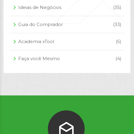
Ideias de Negócios
(35)
arrow_forward_ios
Guia do Comprador
(33)
arrow_forward_ios
Academia xTool
(5)
arrow_forward_ios
Faça você Mesmo
(4)
arrow_forward_ios