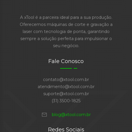
A xTool é a parceira ideal para a sua produção.
Oferecemos máquinas de corte e gravação a
laser com tecnologia de ponta, garantindo
sempre a solução perfeita para impulsionar o
seu negócio.
Fale Conosco
contato@xtool.com.br
atendimento@xtool.com.br
suporte@xtool.com.br
(31) 3500-1825
mail
blog@xtool.com.br
Redes Sociais