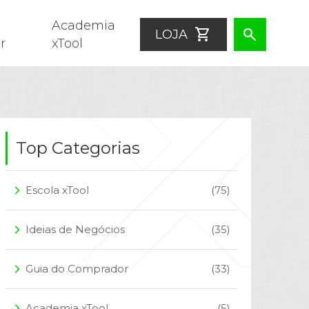
Academia
shopping_cart
search
LOJA
r
xTool
Top Categorias
Escola xTool
(75)
arrow_forward_ios
Ideias de Negócios
(35)
arrow_forward_ios
Guia do Comprador
(33)
arrow_forward_ios
Academia xTool
(5)
arrow_forward_ios