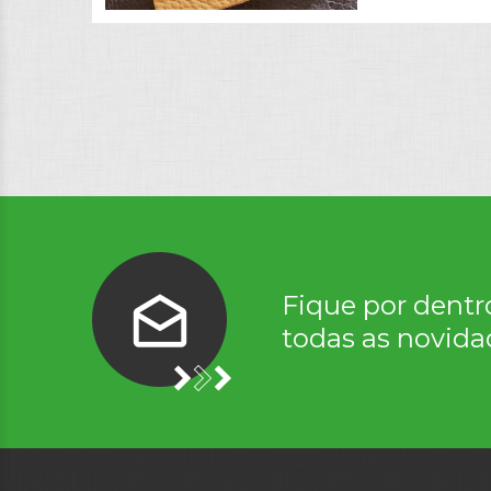
Fique por dentr
todas as novida