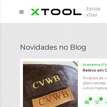
Escola
menu
xTool
Novidades no Blog
Academia xTo
Relevo em C
Produtos de c
grãos naturais,
outros materiai
0
0
comment
favorite
s