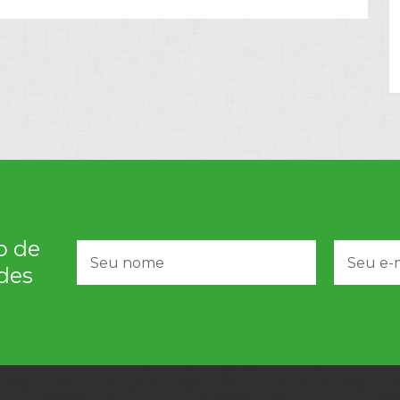
o de
des