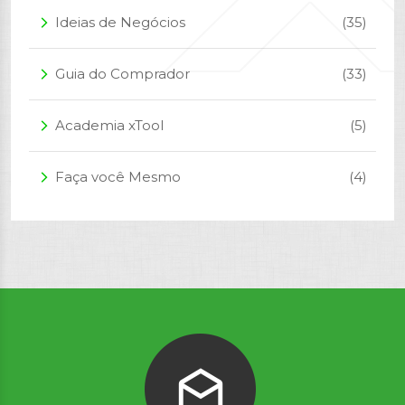
Ideias de Negócios
(35)
arrow_forward_ios
Guia do Comprador
(33)
arrow_forward_ios
Academia xTool
(5)
arrow_forward_ios
Faça você Mesmo
(4)
arrow_forward_ios