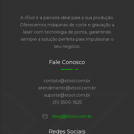
A xTool é a parceira ideal para a sua produção.
Oferecemos máquinas de corte e gravação a
laser com tecnologia de ponta, garantindo
sempre a solução perfeita para impulsionar o
seu negócio.
Fale Conosco
contato@xtool.com.br
atendimento@xtool.com.br
suporte@xtool.com.br
(31) 3500-1825
mail
blog@xtool.com.br
Redes Sociais