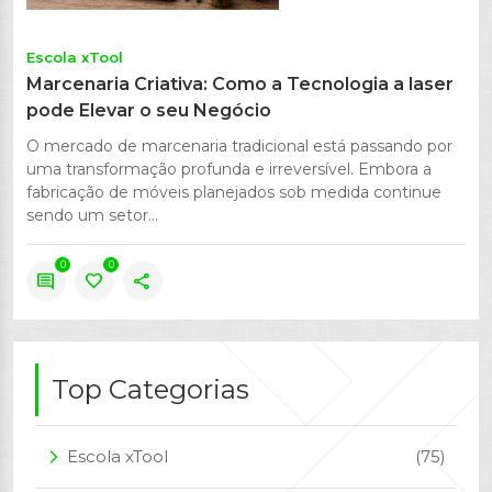
Escola xTool
Marcenaria Criativa: Como a Tecnologia a laser
pode Elevar o seu Negócio
O mercado de marcenaria tradicional está passando por
uma transformação profunda e irreversível. Embora a
fabricação de móveis planejados sob medida continue
sendo um setor...
0
0
comment
favorite
share
Top Categorias
Escola xTool
(75)
arrow_forward_ios