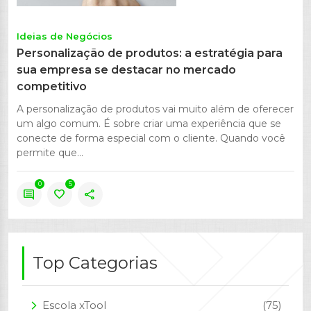
Ideias de Negócios
Personalização de produtos: a estratégia para
sua empresa se destacar no mercado
competitivo
A personalização de produtos vai muito além de oferecer
um algo comum. É sobre criar uma experiência que se
conecte de forma especial com o cliente. Quando você
permite que...
0
5
comment
favorite
share
Top Categorias
Escola xTool
(75)
arrow_forward_ios