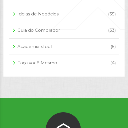
Ideias de Negócios
(35)
arrow_forward_ios
Guia do Comprador
(33)
arrow_forward_ios
Academia xTool
(5)
arrow_forward_ios
Faça você Mesmo
(4)
arrow_forward_ios