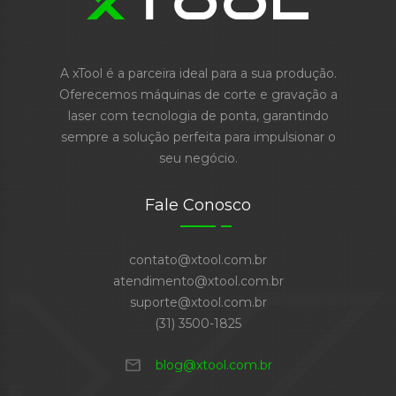
A xTool é a parceira ideal para a sua produção.
Oferecemos máquinas de corte e gravação a
laser com tecnologia de ponta, garantindo
sempre a solução perfeita para impulsionar o
seu negócio.
Fale Conosco
contato@xtool.com.br
atendimento@xtool.com.br
suporte@xtool.com.br
(31) 3500-1825
mail
blog@xtool.com.br