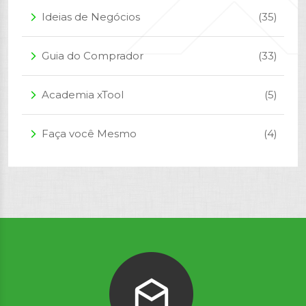
Ideias de Negócios
(35)
arrow_forward_ios
Guia do Comprador
(33)
arrow_forward_ios
Academia xTool
(5)
arrow_forward_ios
Faça você Mesmo
(4)
arrow_forward_ios