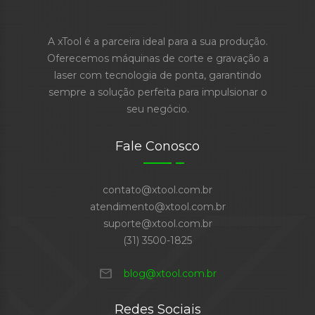
A xTool é a parceira ideal para a sua produção.
Oferecemos máquinas de corte e gravação a
laser com tecnologia de ponta, garantindo
sempre a solução perfeita para impulsionar o
seu negócio.
Fale Conosco
contato@xtool.com.br
atendimento@xtool.com.br
suporte@xtool.com.br
(31) 3500-1825
mail
blog@xtool.com.br
Redes Sociais