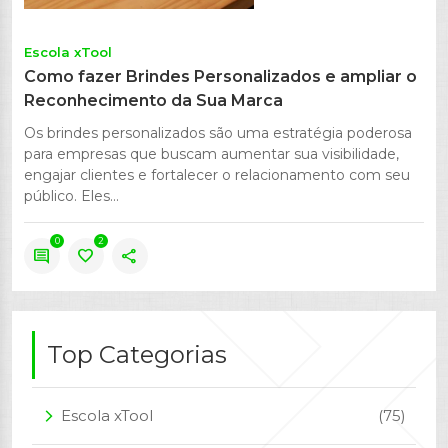
Escola xTool
Como fazer Brindes Personalizados e ampliar o
Reconhecimento da Sua Marca
Os brindes personalizados são uma estratégia poderosa
para empresas que buscam aumentar sua visibilidade,
engajar clientes e fortalecer o relacionamento com seu
público. Eles...
0
2
comment
favorite
share
Top Categorias
Escola xTool
(75)
arrow_forward_ios