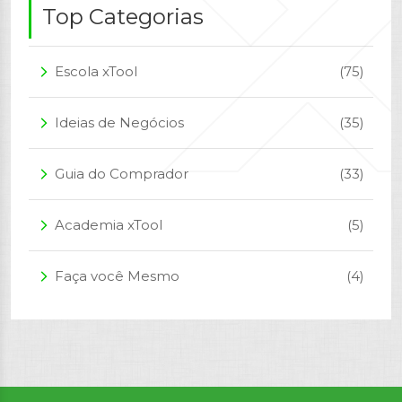
Top Categorias
Escola xTool
(75)
arrow_forward_ios
Ideias de Negócios
(35)
arrow_forward_ios
Guia do Comprador
(33)
arrow_forward_ios
Academia xTool
(5)
arrow_forward_ios
Faça você Mesmo
(4)
arrow_forward_ios