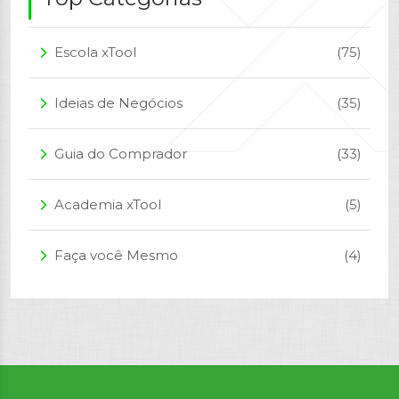
Escola xTool
(75)
arrow_forward_ios
Ideias de Negócios
(35)
arrow_forward_ios
Guia do Comprador
(33)
arrow_forward_ios
Academia xTool
(5)
arrow_forward_ios
Faça você Mesmo
(4)
arrow_forward_ios