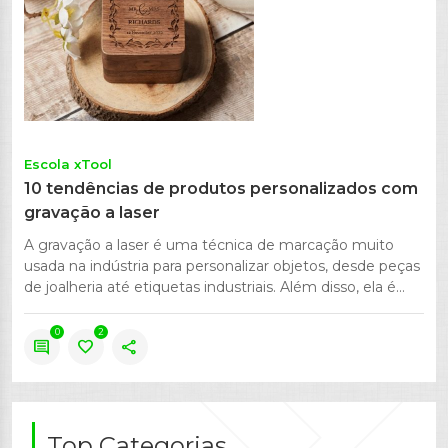
Escola xTool
10 tendências de produtos personalizados com
gravação a laser
A gravação a laser é uma técnica de marcação muito
usada na indústria para personalizar objetos, desde peças
de joalheria até etiquetas industriais. Além disso, ela é...
0
2
comment
favorite
share
Top Categorias