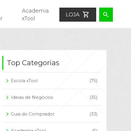
Academia
shopping_cart
search
LOJA
r
xTool
Top Categorias
Escola xTool
(75)
arrow_forward_ios
Ideias de Negócios
(35)
arrow_forward_ios
Guia do Comprador
(33)
arrow_forward_ios
Academia xTool
(5)
arrow_forward_ios