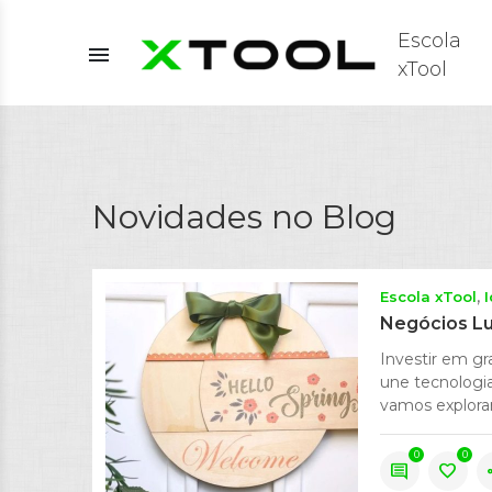
Escola
menu
xTool
Novidades no Blog
Escola xTool
Negócios Lu
Investir em gr
une tecnologia
vamos explorar
0
0
comment
favorite
s