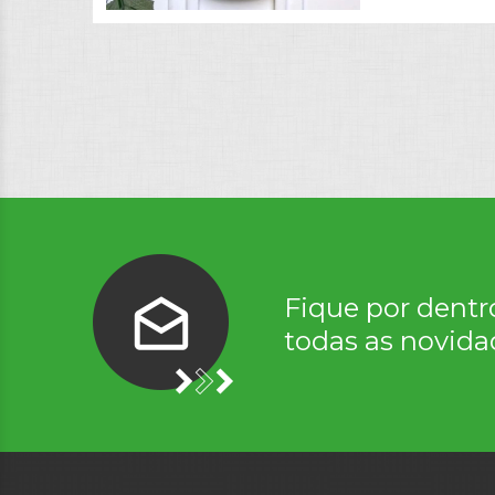
Fique por dentr
todas as novida