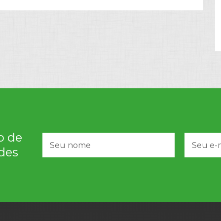
o de
des