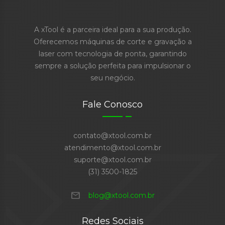
A xTool é a parceira ideal para a sua produção.
Oferecemos máquinas de corte e gravação a
laser com tecnologia de ponta, garantindo
sempre a solução perfeita para impulsionar o
seu negócio.
Fale Conosco
contato@xtool.com.br
atendimento@xtool.com.br
suporte@xtool.com.br
(31) 3500-1825
mail
blog@xtool.com.br
Redes Sociais