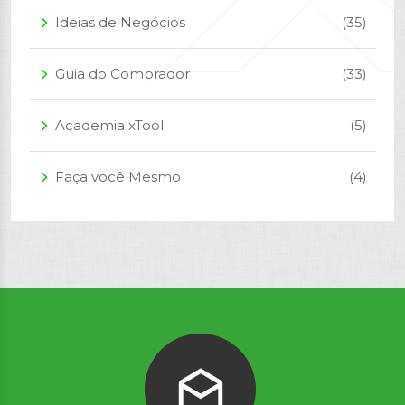
Ideias de Negócios
(35)
arrow_forward_ios
Guia do Comprador
(33)
arrow_forward_ios
Academia xTool
(5)
arrow_forward_ios
Faça você Mesmo
(4)
arrow_forward_ios