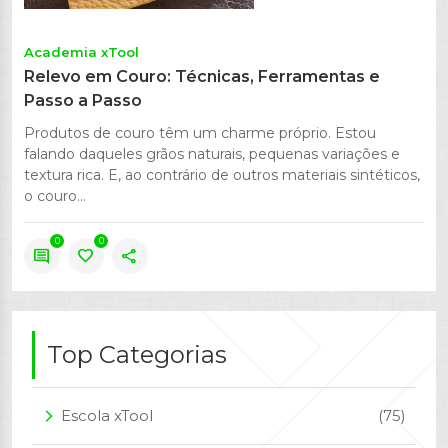
Academia xTool
Relevo em Couro: Técnicas, Ferramentas e
Passo a Passo
Produtos de couro têm um charme próprio. Estou
falando daqueles grãos naturais, pequenas variações e
textura rica. E, ao contrário de outros materiais sintéticos,
o couro...
0
0
comment
favorite
share
Top Categorias
Escola xTool
(75)
arrow_forward_ios