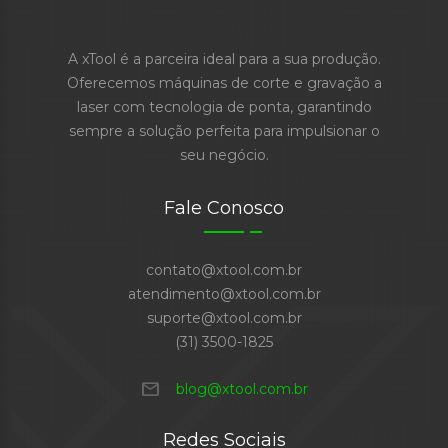
A xTool é a parceira ideal para a sua produção.
Oferecemos máquinas de corte e gravação a
laser com tecnologia de ponta, garantindo
sempre a solução perfeita para impulsionar o
seu negócio.
Fale Conosco
contato@xtool.com.br
atendimento@xtool.com.br
suporte@xtool.com.br
(31) 3500-1825
mail
blog@xtool.com.br
Redes Sociais