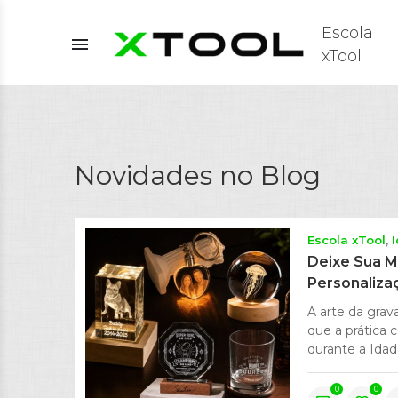
Escola
menu
xTool
Novidades no Blog
Escola xTool
Deixe Sua M
Personaliza
A arte da grav
que a prática
durante a Idad
0
0