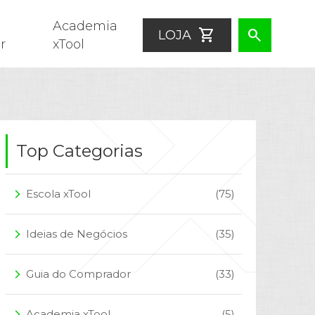
Academia
shopping_cart
search
LOJA
r
xTool
Top Categorias
Escola xTool
(75)
arrow_forward_ios
Ideias de Negócios
(35)
arrow_forward_ios
Guia do Comprador
(33)
arrow_forward_ios
Academia xTool
(5)
arrow_forward_ios