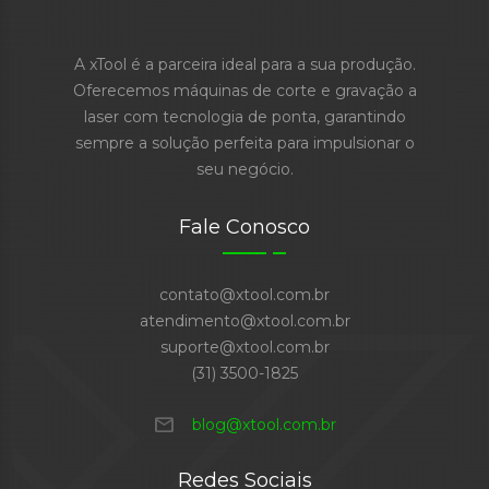
A xTool é a parceira ideal para a sua produção.
Oferecemos máquinas de corte e gravação a
laser com tecnologia de ponta, garantindo
sempre a solução perfeita para impulsionar o
seu negócio.
Fale Conosco
contato@xtool.com.br
atendimento@xtool.com.br
suporte@xtool.com.br
(31) 3500-1825
mail
blog@xtool.com.br
Redes Sociais