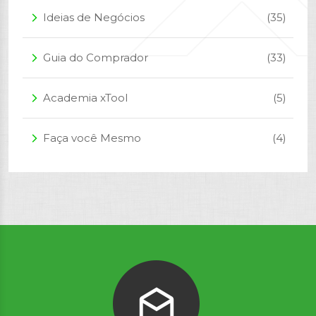
Ideias de Negócios
(35)
arrow_forward_ios
Guia do Comprador
(33)
arrow_forward_ios
Academia xTool
(5)
arrow_forward_ios
Faça você Mesmo
(4)
arrow_forward_ios