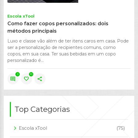
Escola xTool
Como fazer copos personalizados: dois
métodos principais
Luxo e classe vão além de ter itens caros em casa. Pode
ser a personalização de recipientes comuns, como
copos, em sua casa. Ter suas bebidas em um copo
personalizado é...
0
10
comment
favorite
share
Top Categorias
Escola xTool
(75)
arrow_forward_ios