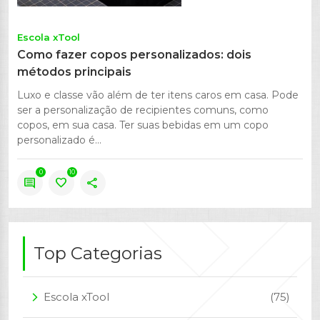
Escola xTool
Como fazer copos personalizados: dois
métodos principais
Luxo e classe vão além de ter itens caros em casa. Pode
ser a personalização de recipientes comuns, como
copos, em sua casa. Ter suas bebidas em um copo
personalizado é...
0
10
comment
favorite
share
Top Categorias
Escola xTool
(75)
arrow_forward_ios