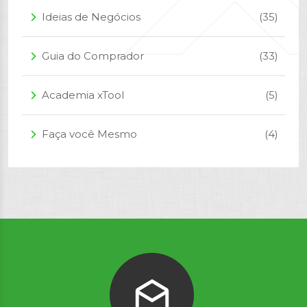
Ideias de Negócios
(35)
arrow_forward_ios
Guia do Comprador
(33)
arrow_forward_ios
Academia xTool
(5)
arrow_forward_ios
Faça você Mesmo
(4)
arrow_forward_ios