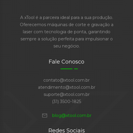
A xTool é a parceira ideal para a sua produção.
Oferecemos máquinas de corte e gravação a
laser com tecnologia de ponta, garantindo
sempre a solução perfeita para impulsionar o
seu negócio.
Fale Conosco
contato@xtool.com.br
atendimento@xtool.com.br
suporte@xtool.com.br
(31) 3500-1825
mail
blog@xtool.com.br
Redes Sociais