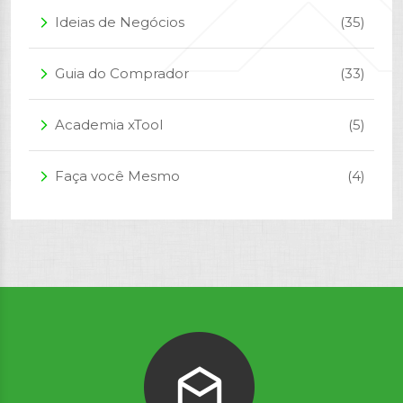
Ideias de Negócios
(35)
arrow_forward_ios
Guia do Comprador
(33)
arrow_forward_ios
Academia xTool
(5)
arrow_forward_ios
Faça você Mesmo
(4)
arrow_forward_ios