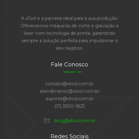
A xTool é a parceira ideal para a sua produção.
Oferecemos máquinas de corte e gravação a
laser com tecnologia de ponta, garantindo
sempre a solução perfeita para impulsionar o
seu negócio.
Fale Conosco
contato@xtool.com.br
atendimento@xtool.com.br
suporte@xtool.com.br
(31) 3500-1825
mail
blog@xtool.com.br
Redes Sociais