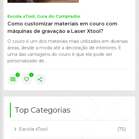
Escola xTool
Guia do Comprador
Como customizar materiais em couro com
máquinas de gravação a Laser Xtool?
O couro é um dos materiais mais utilizados em diversas
áreas, desde a moda até a decoração de interiores. E
uma das vantagens do couro é que ele pode ser
personalizado de...
0
2
comment
favorite
share
Top Categorias
Escola xTool
(75)
arrow_forward_ios