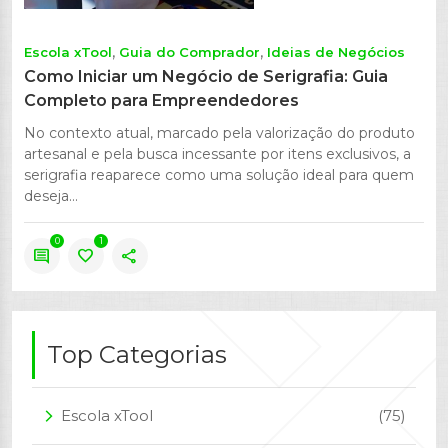
Escola xTool
Guia do Comprador
Ideias de Negócios
Como Iniciar um Negócio de Serigrafia: Guia
Completo para Empreendedores
No contexto atual, marcado pela valorização do produto
artesanal e pela busca incessante por itens exclusivos, a
serigrafia reaparece como uma solução ideal para quem
deseja...
0
1
comment
favorite
share
Top Categorias
Escola xTool
(75)
arrow_forward_ios