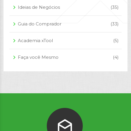
Ideias de Negócios
(35)
arrow_forward_ios
Guia do Comprador
(33)
arrow_forward_ios
Academia xTool
(5)
arrow_forward_ios
Faça você Mesmo
(4)
arrow_forward_ios