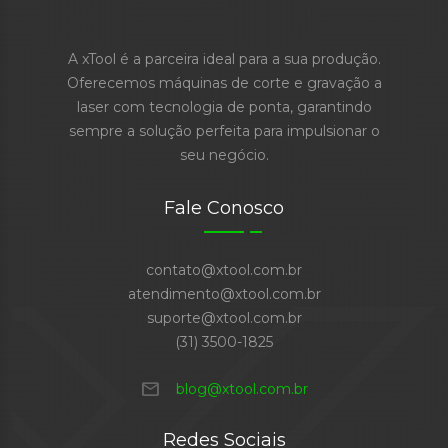
A xTool é a parceira ideal para a sua produção.
Oferecemos máquinas de corte e gravação a
laser com tecnologia de ponta, garantindo
sempre a solução perfeita para impulsionar o
seu negócio.
Fale Conosco
contato@xtool.com.br
atendimento@xtool.com.br
suporte@xtool.com.br
(31) 3500-1825
mail
blog@xtool.com.br
Redes Sociais