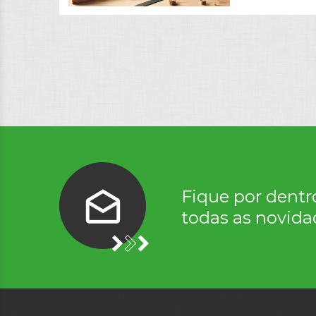
Fique por dentr
todas as novida