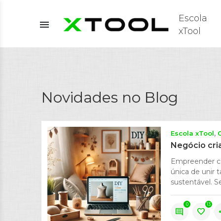
Escola
menu
xTool
Novidades no Blog
Escola xTool
Negócio cri
Empreender c
única de unir 
sustentável. Se
0
13
comment
favorite
s