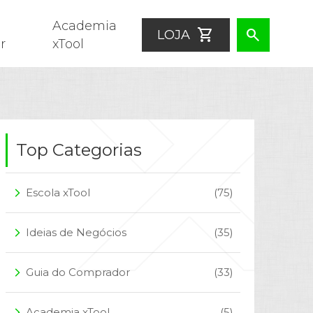
Academia
shopping_cart
search
LOJA
r
xTool
Top Categorias
Escola xTool
(75)
arrow_forward_ios
Ideias de Negócios
(35)
arrow_forward_ios
Guia do Comprador
(33)
arrow_forward_ios
Academia xTool
(5)
arrow_forward_ios