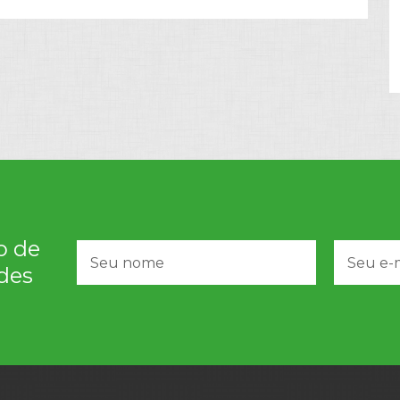
o de
des