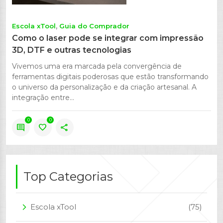
Escola xTool
Guia do Comprador
Como o laser pode se integrar com impressão
3D, DTF e outras tecnologias
Vivemos uma era marcada pela convergência de
ferramentas digitais poderosas que estão transformando
o universo da personalização e da criação artesanal. A
integração entre...
0
0
comment
favorite
share
Top Categorias
Escola xTool
(75)
arrow_forward_ios