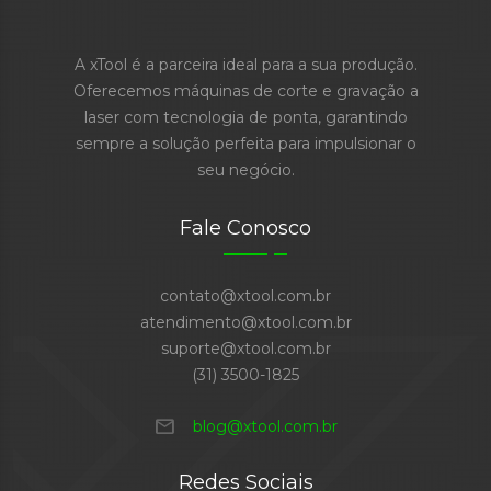
A xTool é a parceira ideal para a sua produção.
Oferecemos máquinas de corte e gravação a
laser com tecnologia de ponta, garantindo
sempre a solução perfeita para impulsionar o
seu negócio.
Fale Conosco
contato@xtool.com.br
atendimento@xtool.com.br
suporte@xtool.com.br
(31) 3500-1825
mail
blog@xtool.com.br
Redes Sociais