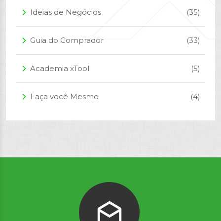
Ideias de Negócios
(35)
arrow_forward_ios
Guia do Comprador
(33)
arrow_forward_ios
Academia xTool
(5)
arrow_forward_ios
Faça você Mesmo
(4)
arrow_forward_ios