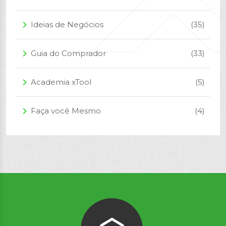
Ideias de Negócios
(35)
arrow_forward_ios
Guia do Comprador
(33)
arrow_forward_ios
Academia xTool
(5)
arrow_forward_ios
Faça você Mesmo
(4)
arrow_forward_ios