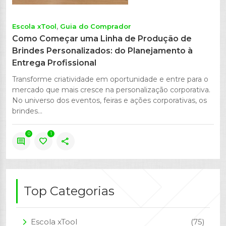
Escola xTool
Guia do Comprador
Como Começar uma Linha de Produção de
Brindes Personalizados: do Planejamento à
Entrega Profissional
Transforme criatividade em oportunidade e entre para o
mercado que mais cresce na personalização corporativa.
No universo dos eventos, feiras e ações corporativas, os
brindes...
0
1
comment
favorite
share
Top Categorias
Escola xTool
(75)
arrow_forward_ios