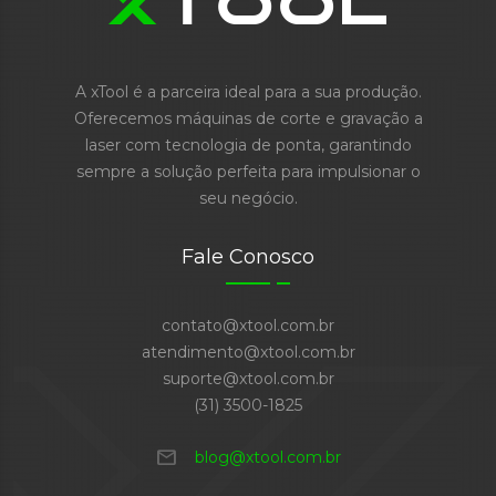
A xTool é a parceira ideal para a sua produção.
Oferecemos máquinas de corte e gravação a
laser com tecnologia de ponta, garantindo
sempre a solução perfeita para impulsionar o
seu negócio.
Fale Conosco
contato@xtool.com.br
atendimento@xtool.com.br
suporte@xtool.com.br
(31) 3500-1825
mail
blog@xtool.com.br