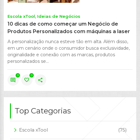
Escola xTool
Ideias de Negócios
10 dicas de como começar um Negócio de
Produtos Personalizados com máquinas a laser
A personalização nunca esteve tão em alta. Além disso,
em um cenário onde o consumidor busca exclusividade,
originalidade e conexão com as marcas, produtos
personalizados se...
0
0
comment
favorite
share
Top Categorias
Escola xTool
(75)
arrow_forward_ios