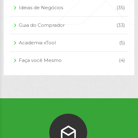
Ideias de Negócios
(35)
arrow_forward_ios
Guia do Comprador
(33)
arrow_forward_ios
Academia xTool
(5)
arrow_forward_ios
Faça você Mesmo
(4)
arrow_forward_ios