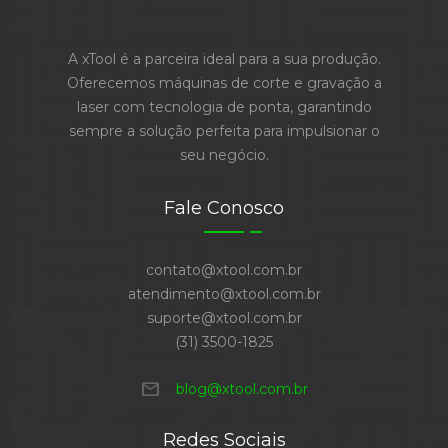
A xTool é a parceira ideal para a sua produção.
Oferecemos máquinas de corte e gravação a
laser com tecnologia de ponta, garantindo
sempre a solução perfeita para impulsionar o
seu negócio.
Fale Conosco
contato@xtool.com.br
atendimento@xtool.com.br
suporte@xtool.com.br
(31) 3500-1825
mail
blog@xtool.com.br
Redes Sociais