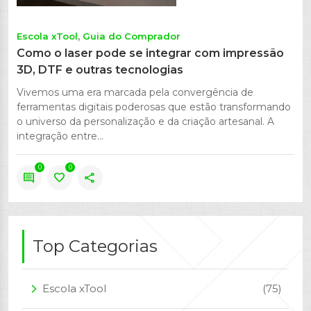
Escola xTool
Guia do Comprador
Como o laser pode se integrar com impressão
3D, DTF e outras tecnologias
Vivemos uma era marcada pela convergência de
ferramentas digitais poderosas que estão transformando
o universo da personalização e da criação artesanal. A
integração entre...
0
0
comment
favorite
share
Top Categorias
Escola xTool
(75)
arrow_forward_ios