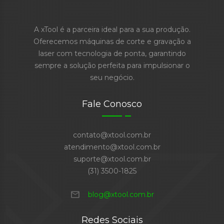
A xTool é a parceira ideal para a sua produção.
Oferecemos máquinas de corte e gravação a
laser com tecnologia de ponta, garantindo
sempre a solução perfeita para impulsionar o
seu negócio.
Fale Conosco
contato@xtool.com.br
atendimento@xtool.com.br
suporte@xtool.com.br
(31) 3500-1825
mail
blog@xtool.com.br
Redes Sociais