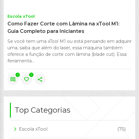
Escola xTool
Como Fazer Corte com Lâmina na xTool M1:
Guia Completo para Iniciantes
Se você tem uma xTool M1 ou está pensando em adquirir
uma, saiba que além do laser, essa máquina também
oferece a função de corte com lâmina (blade cut). Essa
ferramenta...
0
0
comment
favorite
share
Top Categorias
Escola xTool
(75)
arrow_forward_ios