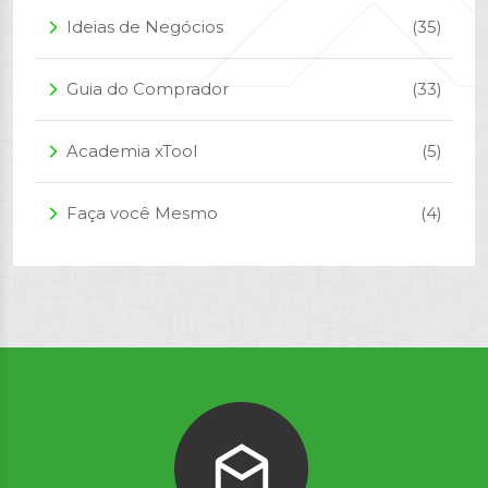
Ideias de Negócios
(35)
arrow_forward_ios
Guia do Comprador
(33)
arrow_forward_ios
Academia xTool
(5)
arrow_forward_ios
Faça você Mesmo
(4)
arrow_forward_ios