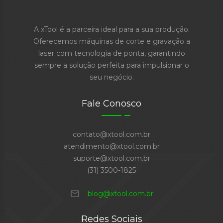
A xTool é a parceira ideal para a sua produção.
Oferecemos máquinas de corte e gravação a
laser com tecnologia de ponta, garantindo
sempre a solução perfeita para impulsionar o
seu negócio.
Fale Conosco
contato@xtool.com.br
atendimento@xtool.com.br
suporte@xtool.com.br
(31) 3500-1825
mail
blog@xtool.com.br
Redes Sociais