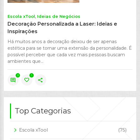
Escola xTool
Ideias de Negócios
Decoração Personalizada a Laser: Ideias e
Inspirações
Há muitos anos a decoração deixou de ser apenas
estética para se tornar uma extensão da personalidade. É
possível perceber que cada vez mais pessoas buscam
ambientes que...
0
1
comment
favorite
share
Top Categorias
Escola xTool
(75)
arrow_forward_ios