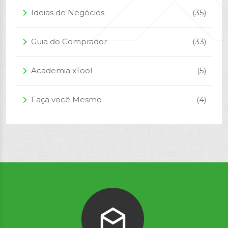
Ideias de Negócios
(35)
arrow_forward_ios
Guia do Comprador
(33)
arrow_forward_ios
Academia xTool
(5)
arrow_forward_ios
Faça você Mesmo
(4)
arrow_forward_ios