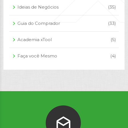
Ideias de Negócios
(35)
arrow_forward_ios
Guia do Comprador
(33)
arrow_forward_ios
Academia xTool
(5)
arrow_forward_ios
Faça você Mesmo
(4)
arrow_forward_ios