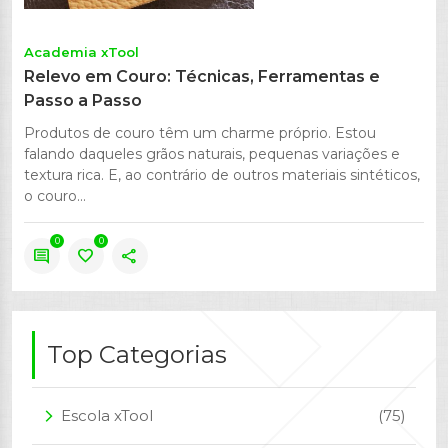
Academia xTool
Relevo em Couro: Técnicas, Ferramentas e
Passo a Passo
Produtos de couro têm um charme próprio. Estou
falando daqueles grãos naturais, pequenas variações e
textura rica. E, ao contrário de outros materiais sintéticos,
o couro...
0
0
comment
favorite
share
Top Categorias
Escola xTool
(75)
arrow_forward_ios