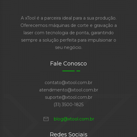
A xTool é a parceira ideal para a sua produção.
Oferecemos máquinas de corte e gravação a
laser com tecnologia de ponta, garantindo
sempre a solução perfeita para impulsionar o
seu negócio.
Fale Conosco
contato@xtool.com.br
atendimento@xtool.com.br
suporte@xtool.com.br
(31) 3500-1825
mail
blog@xtool.com.br
Redes Sociais