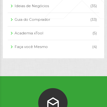
Ideias de Negócios
(35)
arrow_forward_ios
Guia do Comprador
(33)
arrow_forward_ios
Academia xTool
(5)
arrow_forward_ios
Faça você Mesmo
(4)
arrow_forward_ios