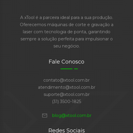
A xTool é a parceira ideal para a sua produção.
Oferecemos máquinas de corte e gravação a
laser com tecnologia de ponta, garantindo
sempre a solução perfeita para impulsionar o
seu negócio.
Fale Conosco
contato@xtool.com.br
atendimento@xtool.com.br
suporte@xtool.com.br
(31) 3500-1825
mail
blog@xtool.com.br
Redes Sociais