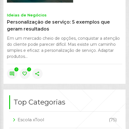
Ideias de Negócios
Personalização de serviço: 5 exemplos que
geram resultados
Em um mercado cheio de opções, conquistar a atenção
do cliente pode parecer difícil. Mas existe um caminho
simples e eficaz: a personalização de serviço. Adaptar
produtos...
0
2
comment
favorite
share
Top Categorias
Escola xTool
(75)
arrow_forward_ios