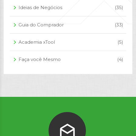
Ideias de Negócios
(35)
arrow_forward_ios
Guia do Comprador
(33)
arrow_forward_ios
Academia xTool
(5)
arrow_forward_ios
Faça você Mesmo
(4)
arrow_forward_ios