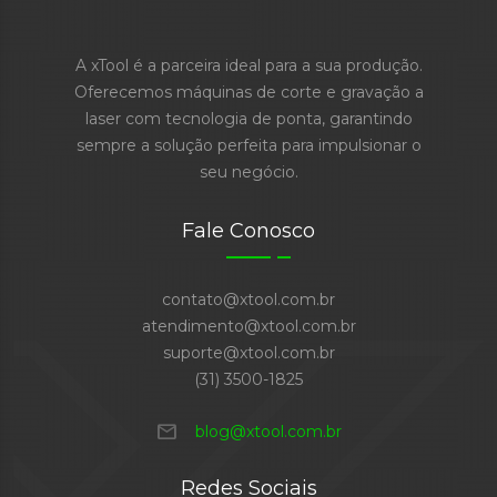
A xTool é a parceira ideal para a sua produção.
Oferecemos máquinas de corte e gravação a
laser com tecnologia de ponta, garantindo
sempre a solução perfeita para impulsionar o
seu negócio.
Fale Conosco
contato@xtool.com.br
atendimento@xtool.com.br
suporte@xtool.com.br
(31) 3500-1825
mail
blog@xtool.com.br
Redes Sociais