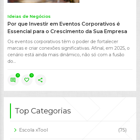
Ideias de Negócios
Por que Investir em Eventos Corporativos é
Essencial para o Crescimento da Sua Empresa
Os eventos corporativos têm o poder de fortalecer
marcas e criar conexões significativas. Afinal, em 2025, o
cenário está ainda mais dinâmico, não só com a fusão
do...
0
0
comment
favorite
share
Top Categorias
Escola xTool
(75)
arrow_forward_ios