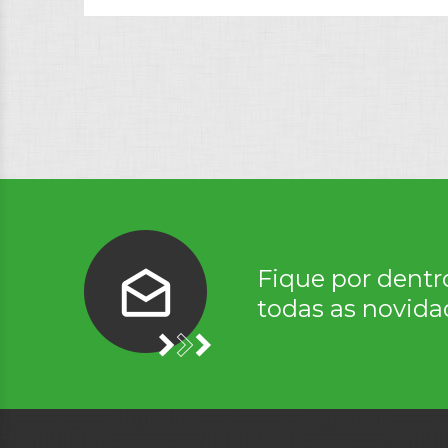
Fique por dentr
todas as novida