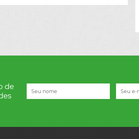
o de
des