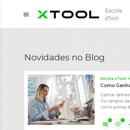
Escola
menu
xTool
Novidades no Blog
Escola xTool
Como Ganhar
Ganhar dinheir
Os campos da 
como portas de
0
3
comment
favorite
s