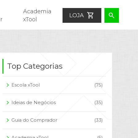
Academia
shopping_cart
search
LOJA
r
xTool
Top Categorias
Escola xTool
(75)
arrow_forward_ios
Ideias de Negócios
(35)
arrow_forward_ios
Guia do Comprador
(33)
arrow_forward_ios
Academia xTool
(5)
arrow_forward_ios