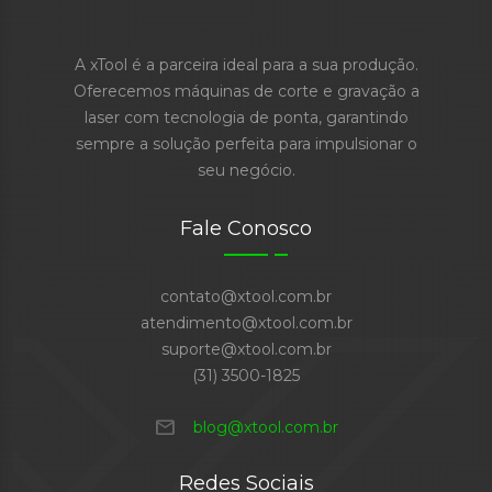
A xTool é a parceira ideal para a sua produção.
Oferecemos máquinas de corte e gravação a
laser com tecnologia de ponta, garantindo
sempre a solução perfeita para impulsionar o
seu negócio.
Fale Conosco
contato@xtool.com.br
atendimento@xtool.com.br
suporte@xtool.com.br
(31) 3500-1825
mail
blog@xtool.com.br
Redes Sociais