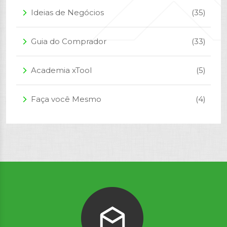
Ideias de Negócios
(35)
arrow_forward_ios
Guia do Comprador
(33)
arrow_forward_ios
Academia xTool
(5)
arrow_forward_ios
Faça você Mesmo
(4)
arrow_forward_ios