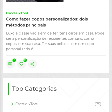
Escola xTool
Como fazer copos personalizados: dois
métodos principais
Luxo e classe vão além de ter itens caros em casa. Pode
ser a personalização de recipientes comuns, como
copos, em sua casa. Ter suas bebidas em um copo
personalizado é...
0
10
comment
favorite
share
Top Categorias
Escola xTool
(75)
arrow_forward_ios