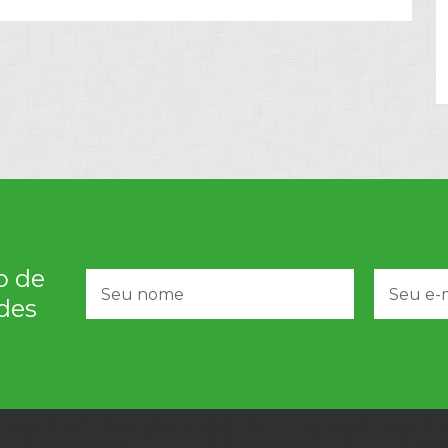
o de
des