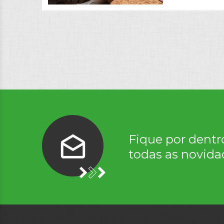
Fique por dentr
todas as novida