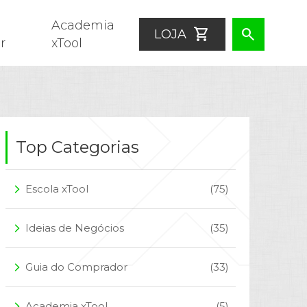
Academia
shopping_cart
search
LOJA
r
xTool
Top Categorias
Escola xTool
(75)
arrow_forward_ios
Ideias de Negócios
(35)
arrow_forward_ios
Guia do Comprador
(33)
arrow_forward_ios
Academia xTool
(5)
arrow_forward_ios