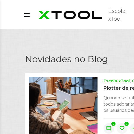
Escola
menu
xTool
Novidades no Blog
Escola xTool
Plotter de r
Quando se trat
todos adoraria
os usuários pe
0
2
comment
favorite
s