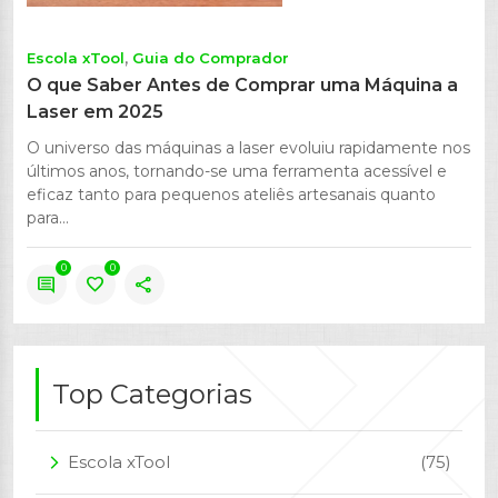
Escola xTool
Guia do Comprador
O que Saber Antes de Comprar uma Máquina a
Laser em 2025
O universo das máquinas a laser evoluiu rapidamente nos
últimos anos, tornando-se uma ferramenta acessível e
eficaz tanto para pequenos ateliês artesanais quanto
para...
0
0
comment
favorite
share
Top Categorias
Escola xTool
(75)
arrow_forward_ios