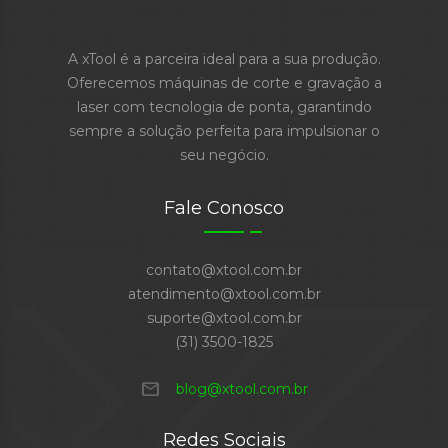
A xTool é a parceira ideal para a sua produção.
Oferecemos máquinas de corte e gravação a
laser com tecnologia de ponta, garantindo
sempre a solução perfeita para impulsionar o
seu negócio.
Fale Conosco
contato@xtool.com.br
atendimento@xtool.com.br
suporte@xtool.com.br
(31) 3500-1825
mail
blog@xtool.com.br
Redes Sociais