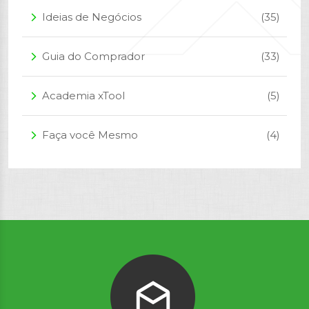
Ideias de Negócios
(35)
arrow_forward_ios
Guia do Comprador
(33)
arrow_forward_ios
Academia xTool
(5)
arrow_forward_ios
Faça você Mesmo
(4)
arrow_forward_ios