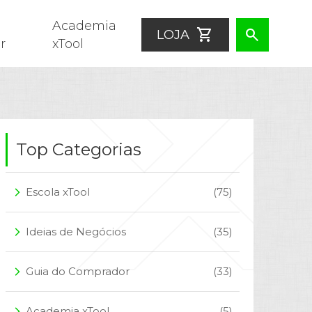
Academia
shopping_cart
search
LOJA
r
xTool
Top Categorias
Escola xTool
(75)
arrow_forward_ios
Ideias de Negócios
(35)
arrow_forward_ios
Guia do Comprador
(33)
arrow_forward_ios
Academia xTool
(5)
arrow_forward_ios