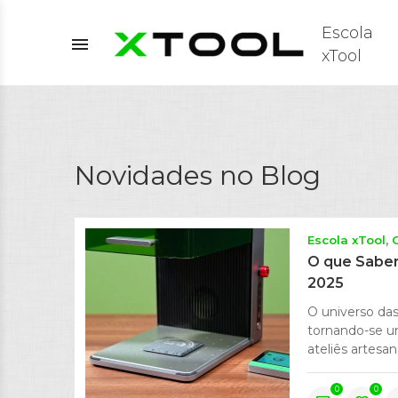
Escola
menu
xTool
Novidades no Blog
Escola xTool
O que Saber
2025
O universo das
tornando-se u
ateliês artesan
0
0