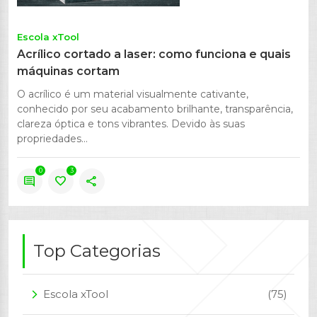
Escola xTool
Acrílico cortado a laser: como funciona e quais
máquinas cortam
O acrílico é um material visualmente cativante,
conhecido por seu acabamento brilhante, transparência,
clareza óptica e tons vibrantes. Devido às suas
propriedades...
0
3
comment
favorite
share
Top Categorias
Escola xTool
(75)
arrow_forward_ios