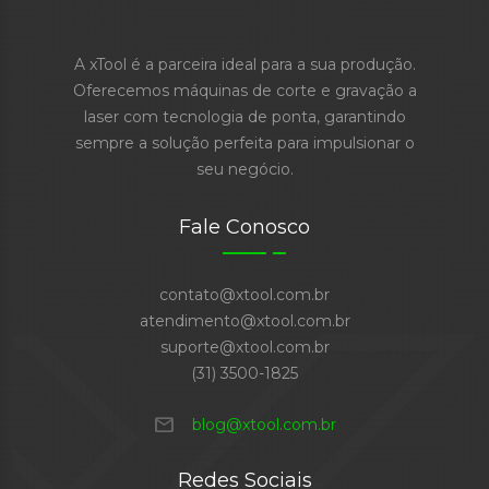
A xTool é a parceira ideal para a sua produção.
Oferecemos máquinas de corte e gravação a
laser com tecnologia de ponta, garantindo
sempre a solução perfeita para impulsionar o
seu negócio.
Fale Conosco
contato@xtool.com.br
atendimento@xtool.com.br
suporte@xtool.com.br
(31) 3500-1825
mail
blog@xtool.com.br
Redes Sociais