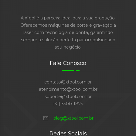
A xTool é a parceira ideal para a sua produção.
Oferecemos máquinas de corte e gravação a
laser com tecnologia de ponta, garantindo
sempre a solução perfeita para impulsionar o
seu negócio.
Fale Conosco
contato@xtool.com.br
atendimento@xtool.com.br
suporte@xtool.com.br
(31) 3500-1825
mail
blog@xtool.com.br
Redes Sociais