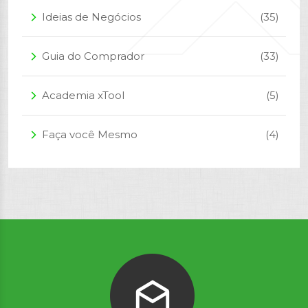
Ideias de Negócios
(35)
arrow_forward_ios
Guia do Comprador
(33)
arrow_forward_ios
Academia xTool
(5)
arrow_forward_ios
Faça você Mesmo
(4)
arrow_forward_ios