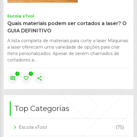
Escola xTool
Quais materiais podem ser cortados a laser? O
GUIA DEFINITIVO
A lista completa de materiais para corte a laser Máquinas
a laser oferecem uma variedade de opções para criar
itens personalizados. Apesar de serem chamados de
cortadores a...
0
0
comment
favorite
share
Top Categorias
Escola xTool
(75)
arrow_forward_ios