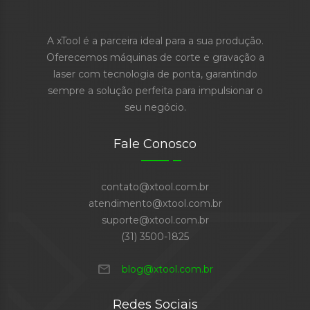
A xTool é a parceira ideal para a sua produção.
Oferecemos máquinas de corte e gravação a
laser com tecnologia de ponta, garantindo
sempre a solução perfeita para impulsionar o
seu negócio.
Fale Conosco
contato@xtool.com.br
atendimento@xtool.com.br
suporte@xtool.com.br
(31) 3500-1825
mail
blog@xtool.com.br
Redes Sociais