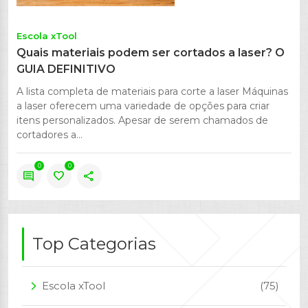
Escola xTool
Quais materiais podem ser cortados a laser? O
GUIA DEFINITIVO
A lista completa de materiais para corte a laser Máquinas
a laser oferecem uma variedade de opções para criar
itens personalizados. Apesar de serem chamados de
cortadores a...
0
0
comment
favorite
share
Top Categorias
Escola xTool
(75)
arrow_forward_ios