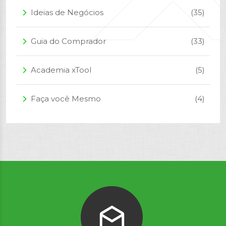
Ideias de Negócios
(35)
arrow_forward_ios
Guia do Comprador
(33)
arrow_forward_ios
Academia xTool
(5)
arrow_forward_ios
Faça você Mesmo
(4)
arrow_forward_ios