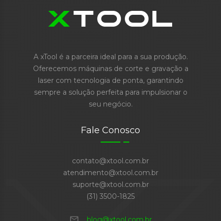
A xTool é a parceira ideal para a sua produção.
Oferecemos máquinas de corte e gravação a
laser com tecnologia de ponta, garantindo
sempre a solução perfeita para impulsionar o
seu negócio.
Fale Conosco
contato@xtool.com.br
atendimento@xtool.com.br
suporte@xtool.com.br
(31) 3500-1825
mail
blog@xtool.com.br