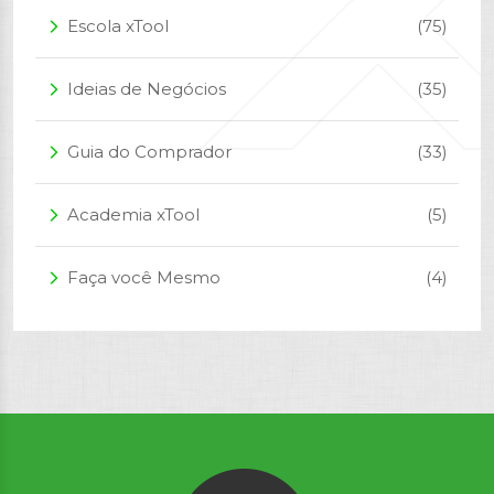
Escola xTool
(75)
arrow_forward_ios
Ideias de Negócios
(35)
arrow_forward_ios
Guia do Comprador
(33)
arrow_forward_ios
Academia xTool
(5)
arrow_forward_ios
Faça você Mesmo
(4)
arrow_forward_ios