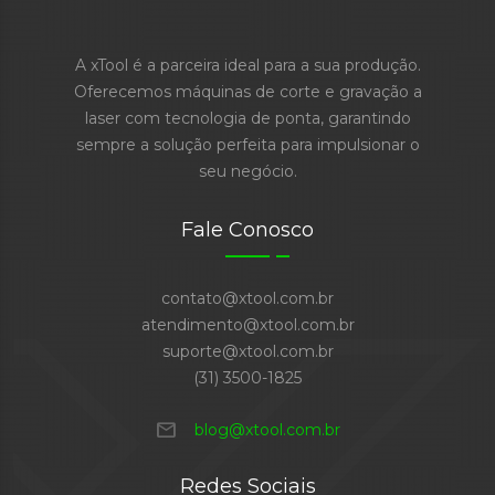
A xTool é a parceira ideal para a sua produção.
Oferecemos máquinas de corte e gravação a
laser com tecnologia de ponta, garantindo
sempre a solução perfeita para impulsionar o
seu negócio.
Fale Conosco
contato@xtool.com.br
atendimento@xtool.com.br
suporte@xtool.com.br
(31) 3500-1825
mail
blog@xtool.com.br
Redes Sociais