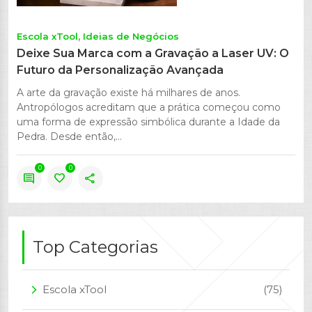
Escola xTool
Ideias de Negócios
Deixe Sua Marca com a Gravação a Laser UV: O
Futuro da Personalização Avançada
A arte da gravação existe há milhares de anos.
Antropólogos acreditam que a prática começou como
uma forma de expressão simbólica durante a Idade da
Pedra. Desde então,...
0
0
comment
favorite
share
Top Categorias
Escola xTool
(75)
arrow_forward_ios