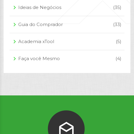
Ideias de Negócios
(35)
arrow_forward_ios
Guia do Comprador
(33)
arrow_forward_ios
Academia xTool
(5)
arrow_forward_ios
Faça você Mesmo
(4)
arrow_forward_ios