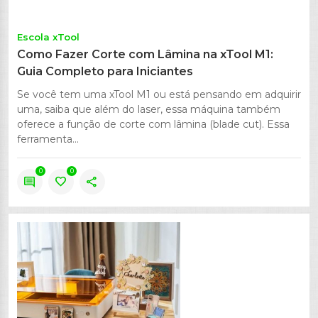
Escola xTool
Como Fazer Corte com Lâmina na xTool M1:
Guia Completo para Iniciantes
Se você tem uma xTool M1 ou está pensando em adquirir
uma, saiba que além do laser, essa máquina também
oferece a função de corte com lâmina (blade cut). Essa
ferramenta...
0
0
comment
favorite
share