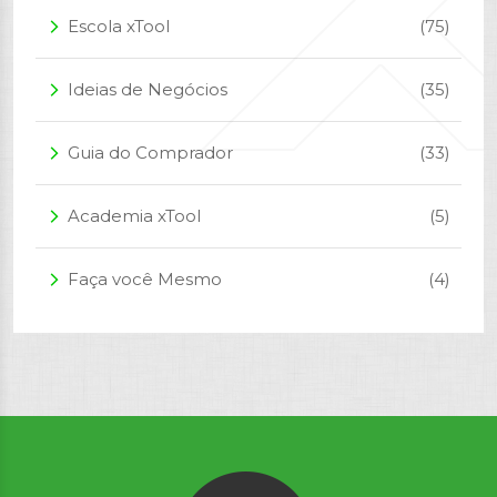
Escola xTool
(75)
arrow_forward_ios
Ideias de Negócios
(35)
arrow_forward_ios
Guia do Comprador
(33)
arrow_forward_ios
Academia xTool
(5)
arrow_forward_ios
Faça você Mesmo
(4)
arrow_forward_ios