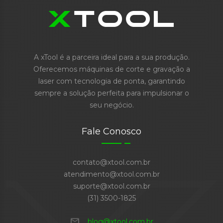
A xTool é a parceira ideal para a sua produção.
Oferecemos máquinas de corte e gravação a
laser com tecnologia de ponta, garantindo
sempre a solução perfeita para impulsionar o
seu negócio.
Fale Conosco
contato@xtool.com.br
atendimento@xtool.com.br
suporte@xtool.com.br
(31) 3500-1825
mail
blog@xtool.com.br