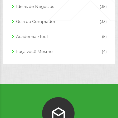
Ideias de Negócios
(35)
arrow_forward_ios
Guia do Comprador
(33)
arrow_forward_ios
Academia xTool
(5)
arrow_forward_ios
Faça você Mesmo
(4)
arrow_forward_ios