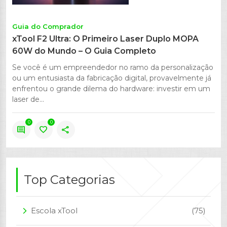
Guia do Comprador
xTool F2 Ultra: O Primeiro Laser Duplo MOPA
60W do Mundo – O Guia Completo
Se você é um empreendedor no ramo da personalização
ou um entusiasta da fabricação digital, provavelmente já
enfrentou o grande dilema do hardware: investir em um
laser de...
0
0
comment
favorite
share
Top Categorias
Escola xTool
(75)
arrow_forward_ios