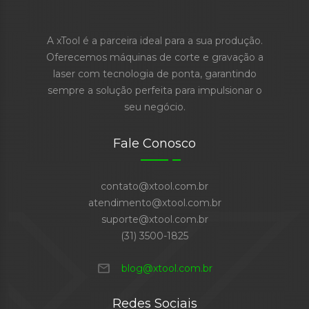
A xTool é a parceira ideal para a sua produção.
Oferecemos máquinas de corte e gravação a
laser com tecnologia de ponta, garantindo
sempre a solução perfeita para impulsionar o
seu negócio.
Fale Conosco
contato@xtool.com.br
atendimento@xtool.com.br
suporte@xtool.com.br
(31) 3500-1825
mail
blog@xtool.com.br
Redes Sociais