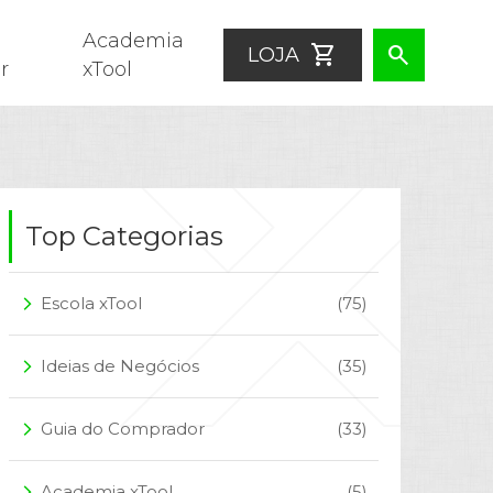
Academia
shopping_cart
search
LOJA
r
xTool
Top Categorias
Escola xTool
(75)
arrow_forward_ios
Ideias de Negócios
(35)
arrow_forward_ios
Guia do Comprador
(33)
arrow_forward_ios
Academia xTool
(5)
arrow_forward_ios