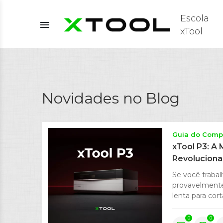
Escola
menu
xTool
Novidades no Blog
Guia do Comp
xTool P3: A
Revoluciona
Se você trabal
provavelmente 
lenta para cort
0
0