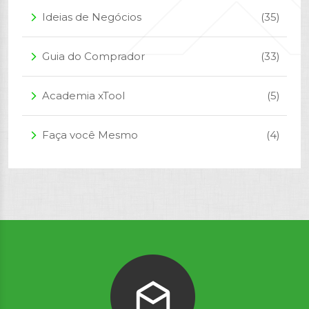
Ideias de Negócios
(35)
arrow_forward_ios
Guia do Comprador
(33)
arrow_forward_ios
Academia xTool
(5)
arrow_forward_ios
Faça você Mesmo
(4)
arrow_forward_ios