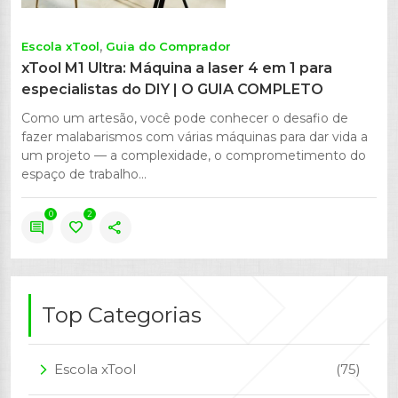
Escola xTool
Guia do Comprador
xTool M1 Ultra: Máquina a laser 4 em 1 para
especialistas do DIY | O GUIA COMPLETO
Como um artesão, você pode conhecer o desafio de
fazer malabarismos com várias máquinas para dar vida a
um projeto — a complexidade, o comprometimento do
espaço de trabalho...
0
2
comment
favorite
share
Top Categorias
Escola xTool
(75)
arrow_forward_ios