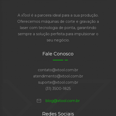
A xTool é a parceira ideal para a sua produção.
Oferecemos máquinas de corte e gravação a
laser com tecnologia de ponta, garantindo
sempre a solução perfeita para impulsionar o
seu negócio.
Fale Conosco
contato@xtool.com.br
atendimento@xtool.com.br
suporte@xtool.com.br
(31) 3500-1825
mail
blog@xtool.com.br
Redes Sociais