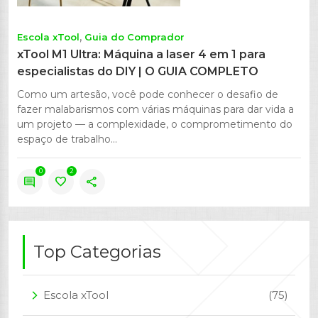
Escola xTool
Guia do Comprador
xTool M1 Ultra: Máquina a laser 4 em 1 para
especialistas do DIY | O GUIA COMPLETO
Como um artesão, você pode conhecer o desafio de
fazer malabarismos com várias máquinas para dar vida a
um projeto — a complexidade, o comprometimento do
espaço de trabalho...
0
2
comment
favorite
share
Top Categorias
Escola xTool
(75)
arrow_forward_ios