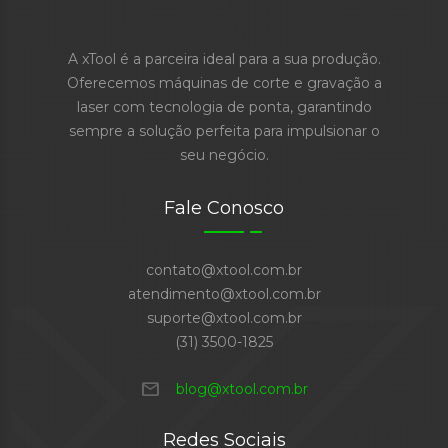
A xTool é a parceira ideal para a sua produção.
Oferecemos máquinas de corte e gravação a
laser com tecnologia de ponta, garantindo
sempre a solução perfeita para impulsionar o
seu negócio.
Fale Conosco
contato@xtool.com.br
atendimento@xtool.com.br
suporte@xtool.com.br
(31) 3500-1825
mail
blog@xtool.com.br
Redes Sociais