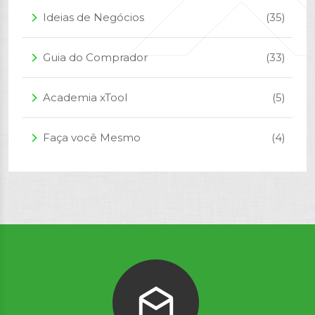
Ideias de Negócios
(35)
arrow_forward_ios
Guia do Comprador
(33)
arrow_forward_ios
Academia xTool
(5)
arrow_forward_ios
Faça você Mesmo
(4)
arrow_forward_ios