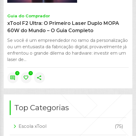
Guia do Comprador
xTool F2 Ultra: O Primeiro Laser Duplo MOPA
60W do Mundo – O Guia Completo
Se você é um empreendedor no ramo da personalização
ou um entusiasta da fabricação digital, provavelmente já
enfrentou o grande dilema do hardware: investir em um
laser de...
0
0
comment
favorite
share
Top Categorias
Escola xTool
(75)
arrow_forward_ios