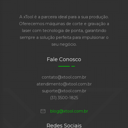
A xTool é a parceira ideal para a sua produção.
Oferecemos máquinas de corte e gravação a
laser com tecnologia de ponta, garantindo
sempre a solução perfeita para impulsionar o
seu negócio.
Fale Conosco
contato@xtool.com.br
atendimento@xtool.com.br
suporte@xtool.com.br
(31) 3500-1825
mail
blog@xtool.com.br
Redes Sociais