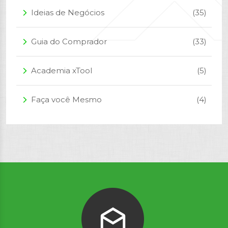
Ideias de Negócios
(35)
arrow_forward_ios
Guia do Comprador
(33)
arrow_forward_ios
Academia xTool
(5)
arrow_forward_ios
Faça você Mesmo
(4)
arrow_forward_ios