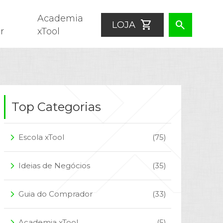
Academia
shopping_cart
search
LOJA
r
xTool
Top Categorias
Escola xTool
(75)
arrow_forward_ios
Ideias de Negócios
(35)
arrow_forward_ios
Guia do Comprador
(33)
arrow_forward_ios
Academia xTool
(5)
arrow_forward_ios