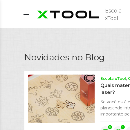
Escola
menu
xTool
Novidades no Blog
Escola xTool
Quais mater
laser?
Se você está 
planejando int
importante per
0
4