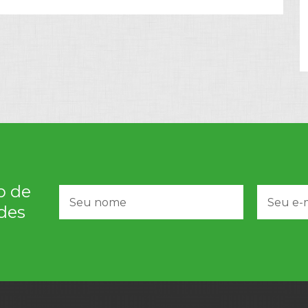
o de
des