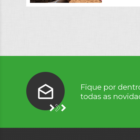
Fique por dentr
todas as novida