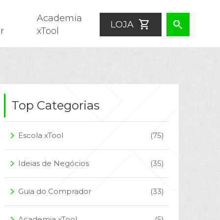
Academia
shopping_cart
search
LOJA
r
xTool
Top Categorias
Escola xTool
(75)
arrow_forward_ios
Ideias de Negócios
(35)
arrow_forward_ios
Guia do Comprador
(33)
arrow_forward_ios
Academia xTool
(5)
arrow_forward_ios