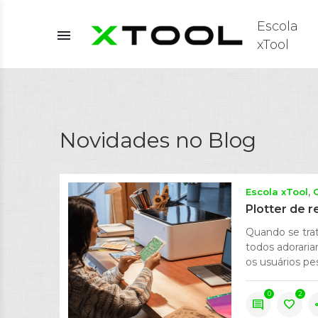
Escola
menu
xTool
Novidades no Blog
Escola xTool
Plotter de r
Quando se trat
todos adoraria
os usuários pe
0
2
comment
favorite
s