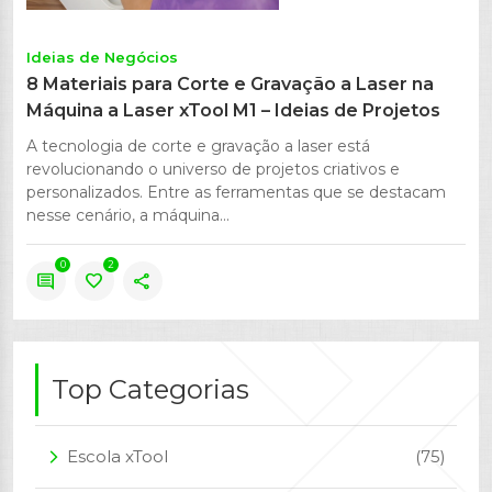
Ideias de Negócios
8 Materiais para Corte e Gravação a Laser na
Máquina a Laser xTool M1 – Ideias de Projetos
A tecnologia de corte e gravação a laser está
revolucionando o universo de projetos criativos e
personalizados. Entre as ferramentas que se destacam
nesse cenário, a máquina...
0
2
comment
favorite
share
Top Categorias
Escola xTool
(75)
arrow_forward_ios