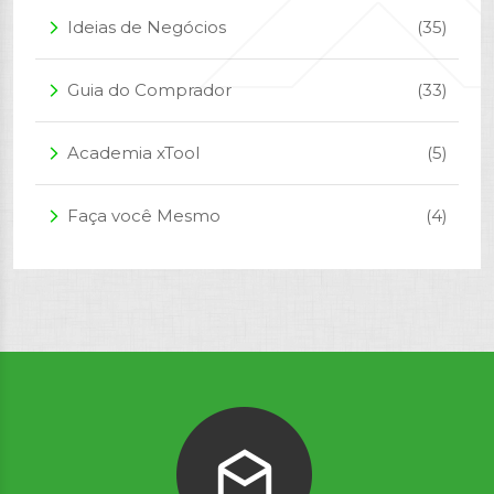
Ideias de Negócios
(35)
arrow_forward_ios
Guia do Comprador
(33)
arrow_forward_ios
Academia xTool
(5)
arrow_forward_ios
Faça você Mesmo
(4)
arrow_forward_ios