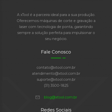
A xTool é a parceira ideal para a sua produção.
Oferecemos máquinas de corte e gravação a
laser com tecnologia de ponta, garantindo
sempre a solução perfeita para impulsionar o
seu negócio.
Fale Conosco
contato@xtool.com.br
atendimento@xtool.com.br
suporte@xtool.com.br
(31) 3500-1825
mail
blog@xtool.com.br
Redes Sociais