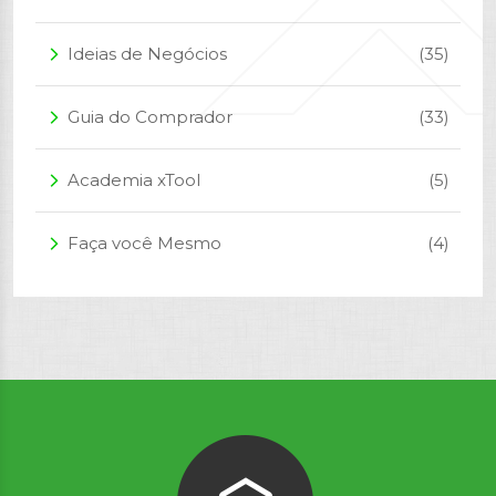
Ideias de Negócios
(35)
arrow_forward_ios
Guia do Comprador
(33)
arrow_forward_ios
Academia xTool
(5)
arrow_forward_ios
Faça você Mesmo
(4)
arrow_forward_ios