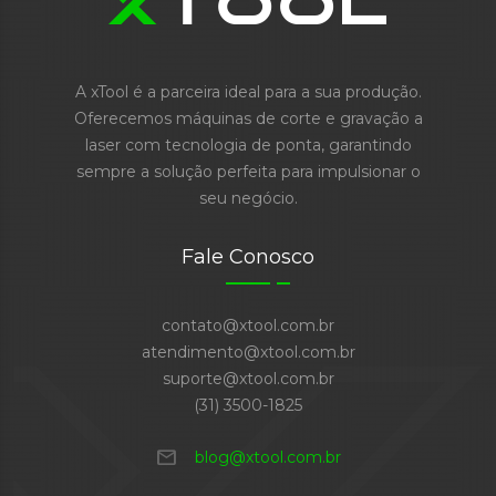
A xTool é a parceira ideal para a sua produção.
Oferecemos máquinas de corte e gravação a
laser com tecnologia de ponta, garantindo
sempre a solução perfeita para impulsionar o
seu negócio.
Fale Conosco
contato@xtool.com.br
atendimento@xtool.com.br
suporte@xtool.com.br
(31) 3500-1825
mail
blog@xtool.com.br