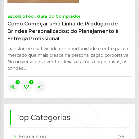
Escola xTool
Guia do Comprador
Como Começar uma Linha de Produção de
Brindes Personalizados: do Planejamento à
Entrega Profissional
Transforme criatividade em oportunidade e entre para o
mercado que mais cresce na personalização corporativa.
No universo dos eventos, feiras e ações corporativas, os
brindes...
0
1
comment
favorite
share
Top Categorias
Escola xTool
(75)
arrow_forward_ios