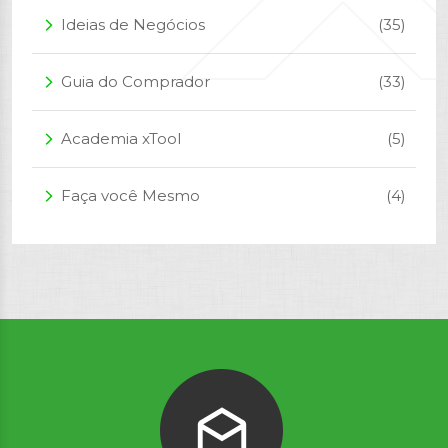
Ideias de Negócios
(35)
arrow_forward_ios
Guia do Comprador
(33)
arrow_forward_ios
Academia xTool
(5)
arrow_forward_ios
Faça você Mesmo
(4)
arrow_forward_ios