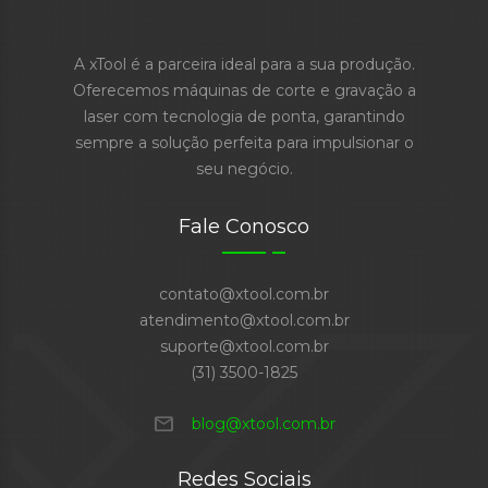
A xTool é a parceira ideal para a sua produção.
Oferecemos máquinas de corte e gravação a
laser com tecnologia de ponta, garantindo
sempre a solução perfeita para impulsionar o
seu negócio.
Fale Conosco
contato@xtool.com.br
atendimento@xtool.com.br
suporte@xtool.com.br
(31) 3500-1825
mail
blog@xtool.com.br
Redes Sociais