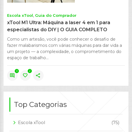
Escola xTool
Guia do Comprador
xTool M1 Ultra: Máquina a laser 4 em 1 para
especialistas do DIY | O GUIA COMPLETO
Como um artesão, você pode conhecer o desafio de
fazer malabarismos com várias máquinas para dar vida a
um projeto — a complexidade, o comprometimento do
espaço de trabalho...
0
2
comment
favorite
share
Top Categorias
Escola xTool
(75)
arrow_forward_ios