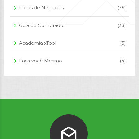
Ideias de Negócios
(35)
arrow_forward_ios
Guia do Comprador
(33)
arrow_forward_ios
Academia xTool
(5)
arrow_forward_ios
Faça você Mesmo
(4)
arrow_forward_ios