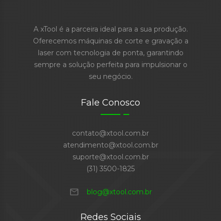
A xTool é a parceira ideal para a sua produção.
Oferecemos máquinas de corte e gravação a
laser com tecnologia de ponta, garantindo
sempre a solução perfeita para impulsionar o
seu negócio.
Fale Conosco
contato@xtool.com.br
atendimento@xtool.com.br
suporte@xtool.com.br
(31) 3500-1825
mail
blog@xtool.com.br
Redes Sociais