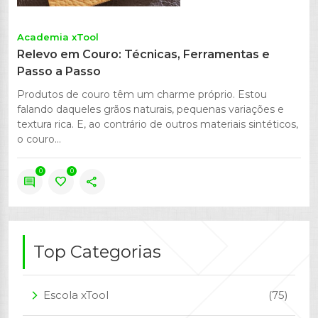
Academia xTool
Relevo em Couro: Técnicas, Ferramentas e
Passo a Passo
Produtos de couro têm um charme próprio. Estou
falando daqueles grãos naturais, pequenas variações e
textura rica. E, ao contrário de outros materiais sintéticos,
o couro...
0
0
comment
favorite
share
Top Categorias
Escola xTool
(75)
arrow_forward_ios